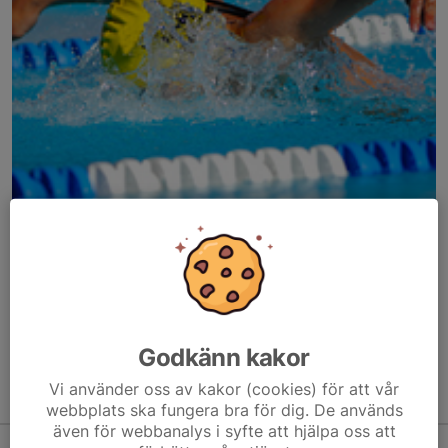
Här hamnar automatiskt de senaste nyheterna på hemsidan. För
att kunna börja administrera hemsidan loggar du in högst upp till
höger.
/Svenskalag.se
Godkänn kakor
Vi använder oss av kakor (cookies) för att vår
Kommande aktiviteter
webbplats ska fungera bra för dig. De används
även för webbanalys i syfte att hjälpa oss att
Tis 18/8
Träning