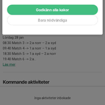
2023
2 jan 2023
0 kommentarer
Godkänn alla kakor
Fredag 27 jan
Bara nödvändiga
19.30 Match 1 -> 1:a norr-2:a norr
20.40 Match 2 -> 1:a syd – 2:a syd
Lördag 28 jan
08.30 Match 3 -> 2:a norr – 2:a syd
09.40 Match 4 -> 1:a norr – 1:a syd
18.30 Match 5 -> 1:a syd – 2:a norr
19.40 Match 6 -> 2:a...
Läs mer
Kommande aktiviteter
Inga aktiviteter inbokade