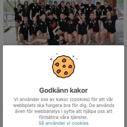
U16 Mix Guld
Träningstider
Måndagar 18:30-21 Eriksdalsbadet
Tisdagar 18:30-21 Eriksdalsbadet
Onsdagar 20-22 Västertorps simhall
Godkänn kakor
Torsdagar 18:30-21 Eriksdalsbadet
Vi använder oss av kakor (cookies) för att vår
Fredagar 18:30-21 Eriksdalsbadet
webbplats ska fungera bra för dig. De används
även för webbanalys i syfte att hjälpa oss att
förbättra våra tjänster.
Spelschema U16 finaler 27-29 januari
Så använder vi cookies