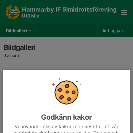
Hammarby IF Simidrottsförening
U16 Mix
Logga in
Bildgalleri
Bildgalleri
0 album
Inga album skapade
Godkänn kakor
Vi använder oss av kakor (cookies) för att vår
webbplats ska fungera bra för dig. De används