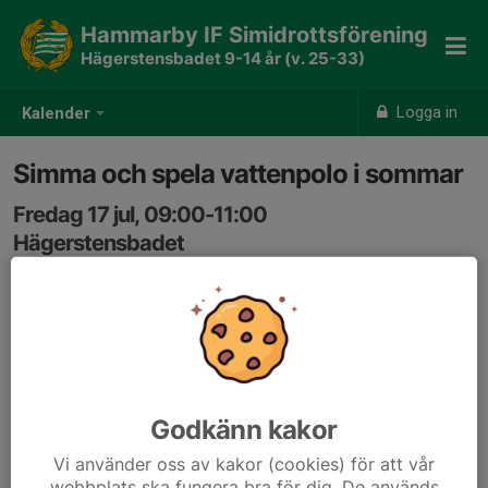
Hammarby IF Simidrottsförening
Hägerstensbadet 9-14 år (v. 25-33)
Logga in
Kalender
Simma och spela vattenpolo i sommar
Fredag 17 jul, 09:00-11:00
Hägerstensbadet
Samling: 09:00
Godkänn kakor
Vi använder oss av kakor (cookies) för att vår
webbplats ska fungera bra för dig. De används