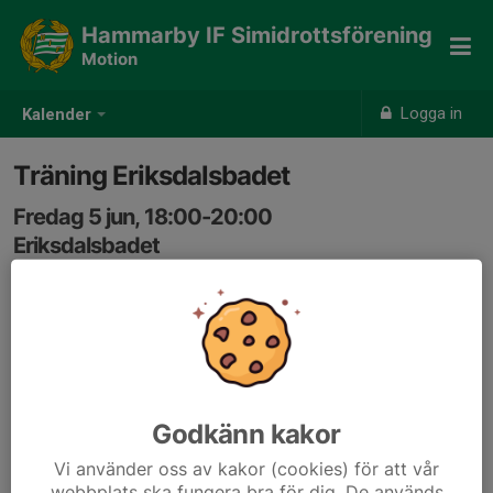
Hammarby IF Simidrottsförening
Motion
Logga in
Kalender
Träning Eriksdalsbadet
Fredag 5 jun, 18:00-20:00
Eriksdalsbadet
Samling: 17:45
Godkänn kakor
Vi använder oss av kakor (cookies) för att vår
webbplats ska fungera bra för dig. De används