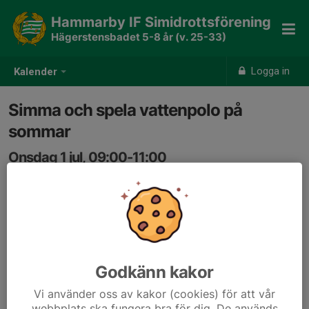
Hammarby IF Simidrottsförening
Hägerstensbadet 5-8 år (v. 25-33)
Logga in
Kalender
Simma och spela vattenpolo på
sommar
Onsdag 1 jul, 09:00-11:00
Hägerstensbadet
Samling: 09:00
Godkänn kakor
Vi använder oss av kakor (cookies) för att vår
webbplats ska fungera bra för dig. De används