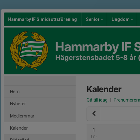
Hammarby IF Simidrottsförening
Senior
Ungdom
Hammarby IF S
Hägerstensbadet 5-8 år 
Kalender
Hem
Gå till idag
|
Prenumerer
Nyheter
Medlemmar
Kalender
1
Lör