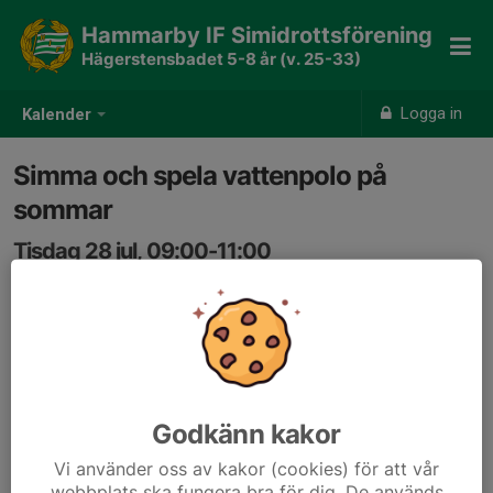
Hammarby IF Simidrottsförening
Hägerstensbadet 5-8 år (v. 25-33)
Logga in
Kalender
Simma och spela vattenpolo på
sommar
Tisdag 28 jul, 09:00-11:00
Hägerstensbadet
Samling: 09:00
Godkänn kakor
Vi använder oss av kakor (cookies) för att vår
webbplats ska fungera bra för dig. De används