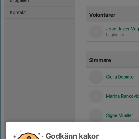
Bildgalleri
Kontakt
Volontärer
José Javier Ve
Lagledare
Simmare
Giulia Desiato
Marina Rankovi
Signe Mueller
Godkänn kakor