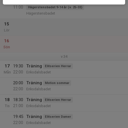
09:00
Simma och spela vattenpolo i sommar
11:00
Hägerstensbadet 9-14 år (v. 25-33)
Hägerstensbadet
15
Lör
16
Sön
v.34
17
19:30
Träning
Elitserien Herrar
22:00
Mån
Eriksdalsbadet
20:00
Träning
Motion sommar
22:00
Eriksdalsbadet
18
18:30
Träning
Elitserien Herrar
21:00
Tis
Eriksdalsbadet
19:45
Träning
Elitserien Damer
22:00
Eriksdalsbadet