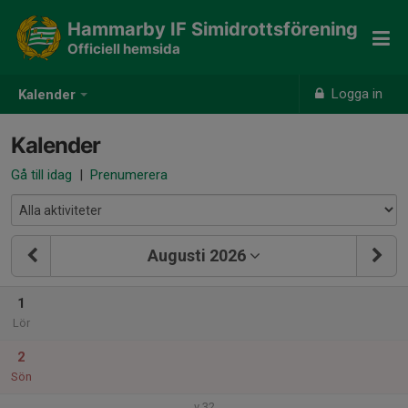
Hammarby IF Simidrottsförening
Officiell hemsida
Logga in
Kalender
Kalender
Gå till idag
|
Prenumerera
Augusti 2026
1
Lör
2
Sön
v.32