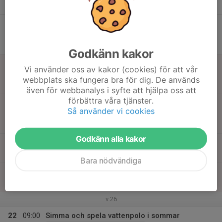
Hägerstensbadet
09:00
Simma och spela vattenpolo på sommar
11:00
Hägerstensbadet 5-8 år (v. 25-33)
Hägerstensbadet
Godkänn kakor
19
09:00
Simma och spela vattenpolo i sommar
Vi använder oss av kakor (cookies) för att vår
11:00
Fre
Hägerstensbadet 9-14 år (v. 25-33)
webbplats ska fungera bra för dig. De används
Hägerstensbadet
även för webbanalys i syfte att hjälpa oss att
förbättra våra tjänster.
09:00
Simma och spela vattenpolo på sommar
Så använder vi cookies
11:00
Hägerstensbadet 5-8 år (v. 25-33)
Hägerstensbadet
Godkänn alla kakor
20
Lör
Bara nödvändiga
21
Sön
v.26
22
09:00
Simma och spela vattenpolo i sommar