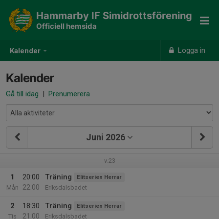
Hammarby IF Simidrottsförening
Officiell hemsida
Logga in
Kalender
Kalender
Gå till idag
|
Prenumerera
Juni 2026
v.23
1
20:00
Träning
Elitserien Herrar
22:00
Mån
Eriksdalsbadet
2
18:30
Träning
Elitserien Herrar
21:00
Tis
Eriksdalsbadet