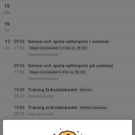
15
Mån
16
Tis
17
09:00
Simma och spela vattenpolo i sommar
11:00
Ons
Hägerstensbadet 9-14 år (v. 25-33)
Hägerstensbadet
09:00
Simma och spela vattenpolo på sommar
11:00
Hägerstensbadet 5-8 år (v. 25-33)
Hägerstensbadet
19:00
Träning Eriksdalsbadet
Motion
20:30
Eriksdalsbadet
19:00
Träning eriksdalsbadet
Motion sommar
20:30
Eriksdalsbadet
18
09:00
Simma och spela vattenpolo i sommar
11:00
Tor
Hägerstensbadet 9-14 år (v. 25-33)