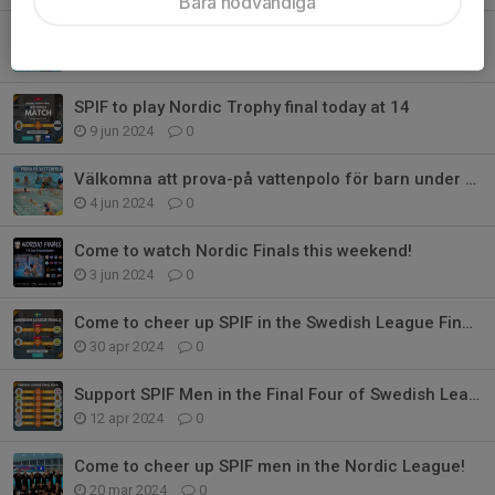
Bara nödvändiga
Prova på för ungdomar VT 2026 med SPIF Vattenpolo
8 aug 2024
12
SPIF to play Nordic Trophy final today at 14
9 jun 2024
0
Välkomna att prova-på vattenpolo för barn under 6-8 juni!
4 jun 2024
0
Come to watch Nordic Finals this weekend!
3 jun 2024
0
Come to cheer up SPIF in the Swedish League Finals!
30 apr 2024
0
Support SPIF Men in the Final Four of Swedish League!
12 apr 2024
0
Come to cheer up SPIF men in the Nordic League!
20 mar 2024
0