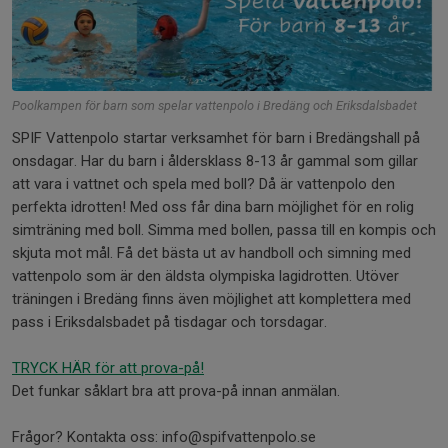
Poolkampen för barn som spelar vattenpolo i Bredäng och Eriksdalsbadet
SPIF Vattenpolo startar verksamhet för barn i Bredängshall på
onsdagar. Har du barn i åldersklass 8-13 år gammal som gillar
att vara i vattnet och spela med boll? Då är vattenpolo den
perfekta idrotten! Med oss får dina barn möjlighet för en rolig
simträning med boll. Simma med bollen, passa till en kompis och
skjuta mot mål. Få det bästa ut av handboll och simning med
vattenpolo som är den äldsta olympiska lagidrotten. Utöver
träningen i Bredäng finns även möjlighet att komplettera med
pass i Eriksdalsbadet på tisdagar och torsdagar.
TRYCK HÄR för att prova-på!
Det funkar såklart bra att prova-på innan anmälan.
Frågor? Kontakta oss: info@spifvattenpolo.se