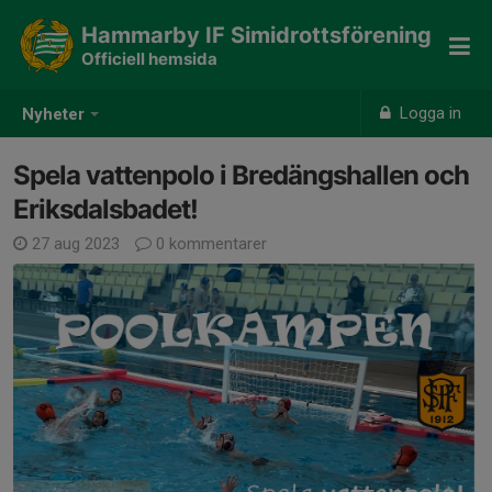
Hammarby IF Simidrottsförening
Officiell hemsida
Logga in
Nyheter
Spela vattenpolo i Bredängshallen och
Eriksdalsbadet!
27 aug 2023
0 kommentarer