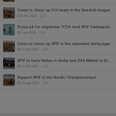
Come to cheer up U16 team in the Swedish league finals!
8 feb 2024
0
Prova på för ungdomar VT24 med SPIF Vattenpolo
3 jan 2024
0
Come to cheer up SPIF in the important derby against Neptun
15 dec 2023
0
SPIF to face Hellas in derby and SVA Malmö in Eriksdalsbadet
21 okt 2023
0
Support SPIF in the Nordic Championships!
29 sep 2023
0