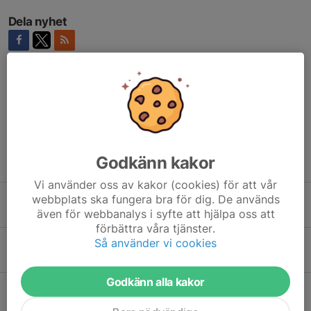
Dela nyhet
Kommentarer
Godkänn kakor
Tidigare nyheter
Vi använder oss av kakor (cookies) för att vår
webbplats ska fungera bra för dig. De används
Prova på för HT 2026 med Hammarby
även för webbanalys i syfte att hjälpa oss att
13 jul, 22:26
0
förbättra våra tjänster.
Så använder vi cookies
SPIF Vattenpolo blir Hammarby Simidrott
8 jun, 20:38
0
Godkänn alla kakor
Simma och spela vattenpolo i sommar
19 maj, 00:12
0