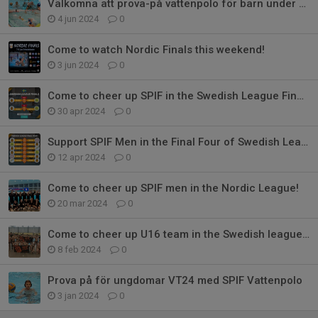
Välkomna att prova-på vattenpolo för barn under 6-8 juni!
4 jun 2024
0
Come to watch Nordic Finals this weekend!
3 jun 2024
0
Come to cheer up SPIF in the Swedish League Finals!
30 apr 2024
0
Support SPIF Men in the Final Four of Swedish League!
12 apr 2024
0
Come to cheer up SPIF men in the Nordic League!
20 mar 2024
0
Come to cheer up U16 team in the Swedish league finals!
8 feb 2024
0
Prova på för ungdomar VT24 med SPIF Vattenpolo
3 jan 2024
0