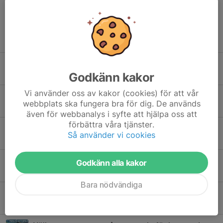
Tidigare nyheter
Prova på för HT 2026 med Hammarby
Godkänn kakor
13 jul, 22:26
0
Vi använder oss av kakor (cookies) för att vår
SPIF Vattenpolo blir Hammarby Simidrott
webbplats ska fungera bra för dig. De används
8 jun, 20:38
0
även för webbanalys i syfte att hjälpa oss att
förbättra våra tjänster.
Simma och spela vattenpolo i sommar
Så använder vi cookies
19 maj, 00:12
0
Prova på för ungdomar VT 2026 med SPIF Vattenpolo
Godkänn alla kakor
8 aug 2024
12
Bara nödvändiga
SPIF to play Nordic Trophy final today at 14
9 jun 2024
0