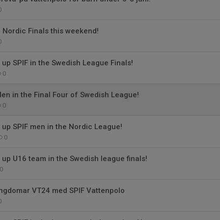
0
Nordic Finals this weekend!
0
up SPIF in the Swedish League Finals!
0
en in the Final Four of Swedish League!
0
 up SPIF men in the Nordic League!
0
up U16 team in the Swedish league finals!
0
ungdomar VT24 med SPIF Vattenpolo
0