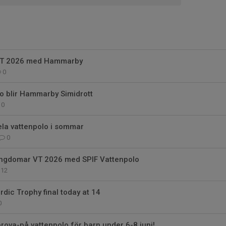
 HT 2026 med Hammarby
0
o blir Hammarby Simidrott
0
la vattenpolo i sommar
0
ungdomar VT 2026 med SPIF Vattenpolo
12
rdic Trophy final today at 14
0
rova-på vattenpolo för barn under 6-8 juni!