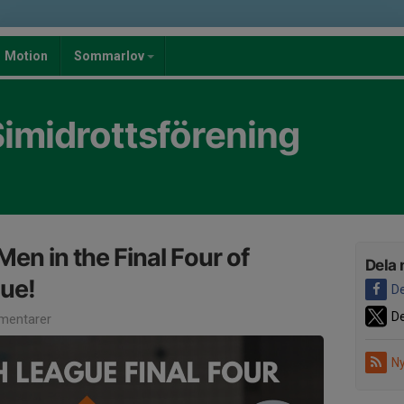
Motion
Sommarlov
imidrottsförening
en in the Final Four of
Dela 
ue!
De
De
mentarer
Ny