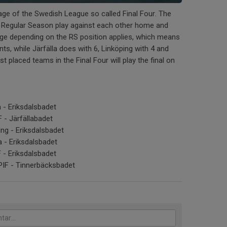
tage of the Swedish League so called Final Four. The
 Regular Season play against each other home and
ge depending on the RS position applies, which means
nts, while Järfälla does with 6, Linköping with 4 and
t placed teams in the Final Four will play the final on
 - Eriksdalsbadet
F - Järfällabadet
ing - Eriksdalsbadet
a - Eriksdalsbadet
 - Eriksdalsbadet
PIF - Tinnerbäcksbadet