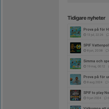
Tidigare nyheter
Prova på för
13 jul, 22:26
SPIF Vattenpol
8 jun, 20:38
Simma och spe
19 maj, 00:12
Prova på för 
8 aug 2024
SPIF to play No
9 jun 2024
Välkomna att p