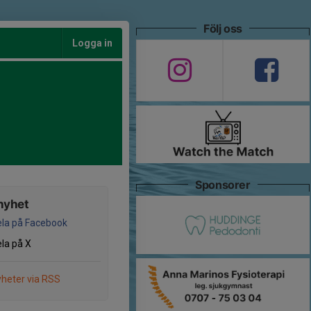
Följ oss
Logga in
Sponsorer
nyhet
la på Facebook
la på X
heter via RSS