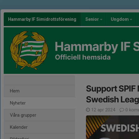
Hammarby IF Simidrottsförening
Senior
Ungdom
Hammarby IF S
Officiell hemsida
Support SPIF M
Hem
Swedish Leag
Nyheter
12 apr 2024
0 kom
Våra grupper
Kalender