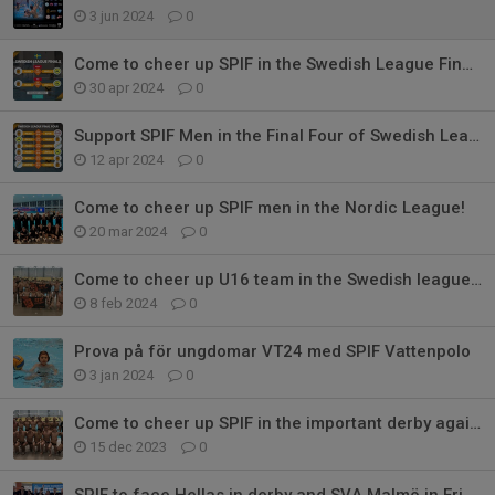
3 jun 2024
0
Come to cheer up SPIF in the Swedish League Finals!
30 apr 2024
0
Support SPIF Men in the Final Four of Swedish League!
12 apr 2024
0
Come to cheer up SPIF men in the Nordic League!
20 mar 2024
0
Come to cheer up U16 team in the Swedish league finals!
8 feb 2024
0
Prova på för ungdomar VT24 med SPIF Vattenpolo
3 jan 2024
0
Come to cheer up SPIF in the important derby against Neptun
15 dec 2023
0
SPIF to face Hellas in derby and SVA Malmö in Eriksdalsbadet