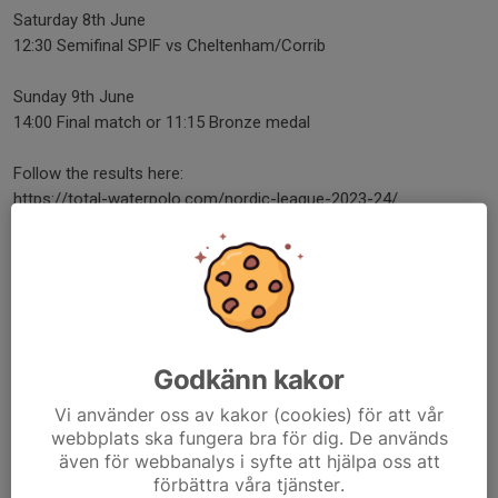
Saturday 8th June
12:30 Semifinal SPIF vs Cheltenham/Corrib
Sunday 9th June
14:00 Final match or 11:15 Bronze medal
Follow the results here:
https://total-waterpolo.com/nordic-league-2023-24/
https://total-waterpolo.com/nordic-trophy-2024/
Dela nyhet
Godkänn kakor
Kommentarer
Vi använder oss av kakor (cookies) för att vår
webbplats ska fungera bra för dig. De används
även för webbanalys i syfte att hjälpa oss att
förbättra våra tjänster.