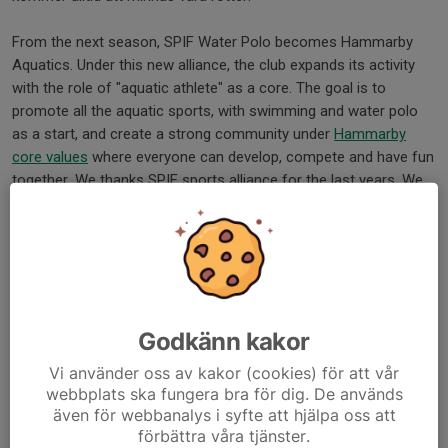
From the next season, SPIF Water Polo becomes Hammarby
Aquatics. Under this new alliance, the club expands its activity
with the role of "aquatic athlete" as a core. The goal is to
promote all the aquatic sports, with swimming and water polo
as a start, and create a strong community under
Hammarby
core values
where everyone can develop, compete and have fun
together. We thanks SPIF sports alliance for the last years. We
will always remember our roots.
Dela nyhet
Godkänn kakor
Kommentarer
Vi använder oss av kakor (cookies) för att vår
webbplats ska fungera bra för dig. De används
även för webbanalys i syfte att hjälpa oss att
förbättra våra tjänster.