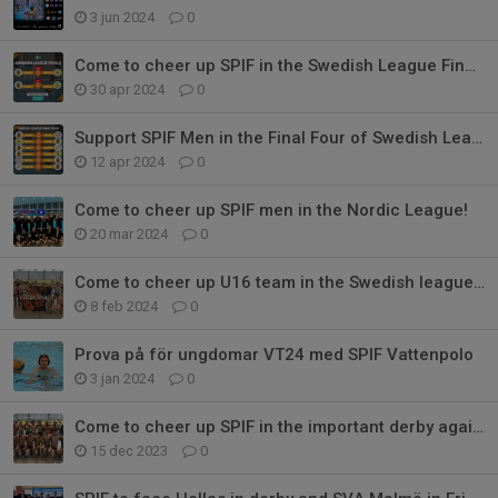
3 jun 2024
0
Come to cheer up SPIF in the Swedish League Finals!
30 apr 2024
0
Support SPIF Men in the Final Four of Swedish League!
12 apr 2024
0
Come to cheer up SPIF men in the Nordic League!
20 mar 2024
0
Come to cheer up U16 team in the Swedish league finals!
8 feb 2024
0
Prova på för ungdomar VT24 med SPIF Vattenpolo
3 jan 2024
0
Come to cheer up SPIF in the important derby against Neptun
15 dec 2023
0