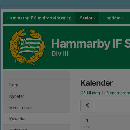
Hammarby IF Simidrottsförening
Senior
Ungdom
Hammarby IF S
Div III
Kalender
Hem
Gå till idag
|
Prenumerer
Nyheter
Medlemmar
Kalender
1
Lör