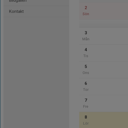
Bildgalleri
2
Kontakt
Sön
3
Mån
4
Tis
5
Ons
6
Tor
7
Fre
8
Lör