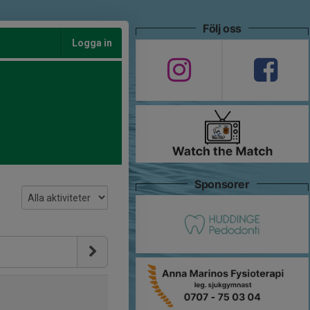
Följ oss
Logga in
Sponsorer