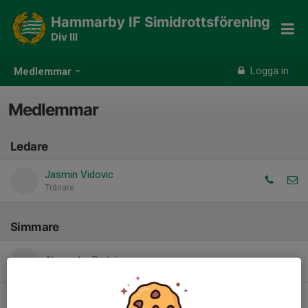
Hammarby IF Simidrottsförening
Div III
Logga in
Medlemmar
Medlemmar
Ledare
Jasmin Vidovic
Tränare
Simmare
Alexander Radulescu
Amir Hosseini