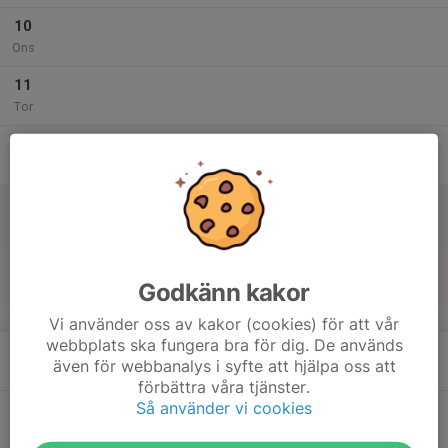
10
Ons
11
Tor
12
Fre
13
Lör
14
Sön
Godkänn kakor
v.25
Vi använder oss av kakor (cookies) för att vår
webbplats ska fungera bra för dig. De används
15
även för webbanalys i syfte att hjälpa oss att
Mån
förbättra våra tjänster.
Så använder vi cookies
16
Tis