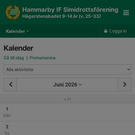
Hammarby IF Simidrottsförening
Hägerstensbadet 9-14 år (v. 25-33)
Logga in
Kalender
Kalender
Gå till idag
|
Prenumerera
Juni 2026
v.23
1
Mån
2
Tis