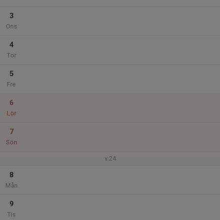
3
Ons
4
Tor
5
Fre
6
Lör
7
Sön
v.24
8
Mån
9
Tis