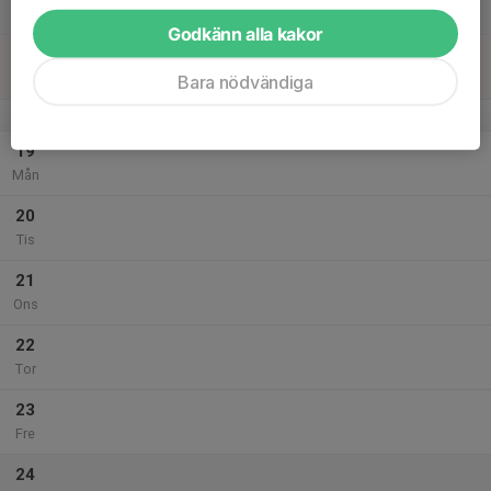
Lör
Godkänn alla kakor
18
Sön
Bara nödvändiga
v.43
19
Mån
20
Tis
21
Ons
22
Tor
23
Fre
24