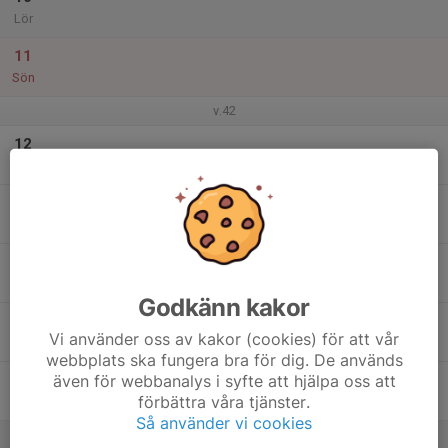
Lör
11
Sön
v.42
12
Mån
13
Tis
14
Ons
Godkänn kakor
15
Vi använder oss av kakor (cookies) för att vår
Tor
webbplats ska fungera bra för dig. De används
även för webbanalys i syfte att hjälpa oss att
16
förbättra våra tjänster.
Fre
Så använder vi cookies
17