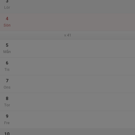
3
Lör
4
Sön
v.41
5
Mån
6
Tis
7
Ons
8
Tor
9
Fre
10