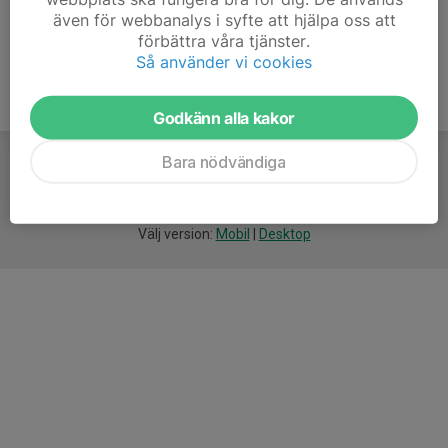
jose@spifvattenpolo.se
även för webbanalys i syfte att hjälpa oss att
förbättra våra tjänster.
Så använder vi cookies
Godkänn alla kakor
Bara nödvändiga
För
smarta
idrottsföreningar
Välj version:
Mobil
|
Desktop