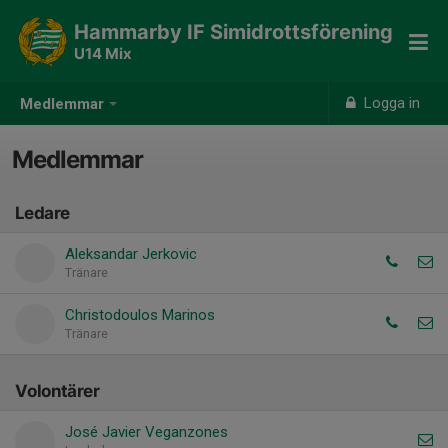
Hammarby IF Simidrottsförening
U14 Mix
Logga in
Medlemmar
Medlemmar
Ledare
Aleksandar Jerkovic
Tränare
Christodoulos Marinos
Tränare
Volontärer
José Javier Veganzones