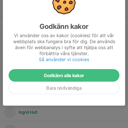
Christopher Stavropoulos
Godkänn kakor
Ellis Hoy
Vi använder oss av kakor (cookies) för att vår
webbplats ska fungera bra för dig. De används
Emrik Lundin
även för webbanalys i syfte att hjälpa oss att
förbättra våra tjänster.
Så använder vi cookies
Felicitas Meisgen
Godkänn alla kakor
Felix Vall Ekstam
Bara nödvändiga
Illi Sartang
Ingrid Hult