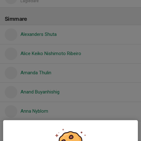
Lagledare
Simmare
Alexanders Shuta
Alice Keiko Nishimoto Ribeiro
Amanda Thulin
Anand Buyanhishig
Anna Nyblom
Cecilia Ayumi Nishimoto Ribeiro